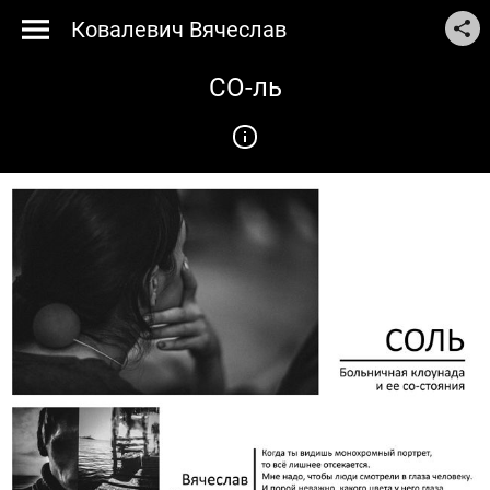
Ковалевич Вячеслав
СО-ль