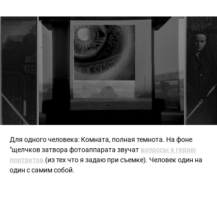
Для одного человека: Комната, полная темнота. На фоне
"щелчков затвора фотоаппарата звучат
вопросы к герою
портретов
(из тех что я задаю при съемке). Человек один на
один с самим собой.
Комната №7 «Голос»