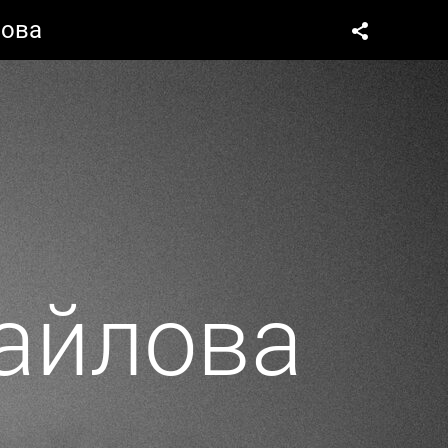
лова
айлова