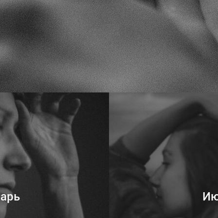
арь
Ию