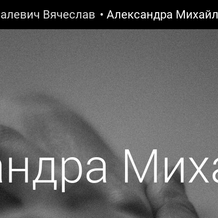
алевич Вячеслав
• Александра Михай
андра Мих