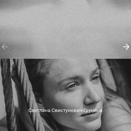
Светлана Свистунович-Грунина